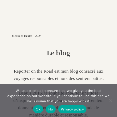
Mentions légales – 2024
Le blog
Reporter on the Road est mon blog consacré aux
voyages responsables et hors des sentiers battus.
We use cookies to ensure that we give you the best
Depuis 2015, je souhaite apporter une dose
experience on our website. If you continue to use this site we
d’inspiration aux voyageurs curieux, tout en leur
will assume that you are happy with it.
donnant les moyens d’explorer le monde de
Ok
No
Privacy policy
manière durable et responsable.