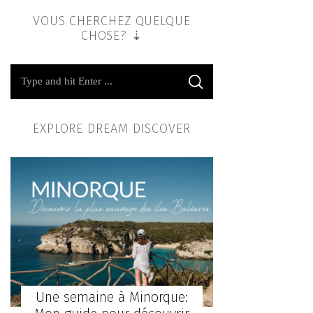
VOUS CHERCHEZ QUELQUE
CHOSE? ⇣
EXPLORE DREAM DISCOVER
Une semaine à Minorque: