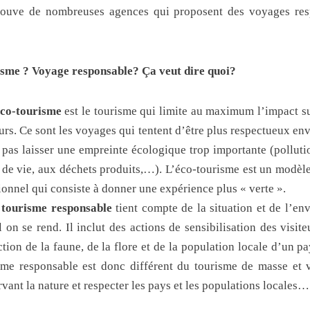
trouve de nombreuses agences qui proposent des voyages resp
isme ? Voyage responsable? Ça veut dire quoi?
co-tourisme
est le tourisme qui limite au maximum l’impact s
eurs.
Ce sont les voyages qui tentent d’être plus respectueux en
 pas laisser une empreinte écologique trop importante (polluti
de vie, aux déchets produits,…). L’éco-tourisme est un modèle
tionnel qui consiste à donner une expérience plus « verte ».
e
tourisme responsable
tient compte de la situation et de l’e
l on se rend. Il inclut des actions de sensibilisation des visit
ction de la faune, de la flore et de la population locale d’un p
sme responsable est donc différent du tourisme de masse et 
rvant la nature et respecter les pays et les populations locales…