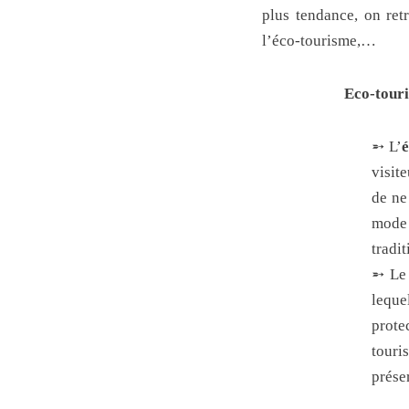
plus tendance, on re
l’éco-tourisme,…
Eco-tour
➵ L’
é
visit
de ne
mode 
tradi
➵ L
leque
prote
touri
prése