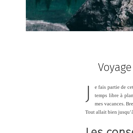
Voyage 
J
e fais partie de cette génération qui prend l’avion comme s’il s’agissait d’aller au cinéma. Je passe mon
temps libre à pla
mes vacances. Bre
Tout allait bien jusqu
Les con