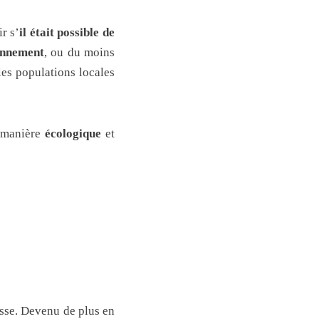
ir s’
il était possible de
onnement
, ou du moins
les populations locales
e manière
écologique
et
asse. Devenu de plus en