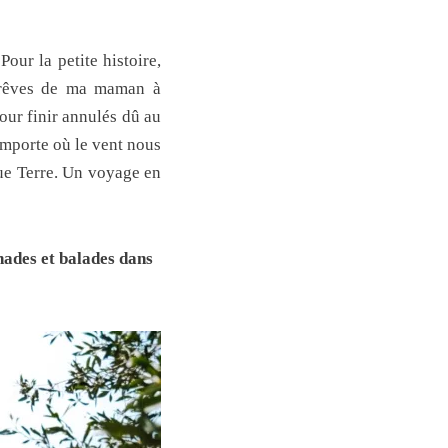
our la petite histoire,
s rêves de ma maman à
our finir annulés dû au
importe où le vent nous
ue Terre. Un voyage en
nades et balades dans