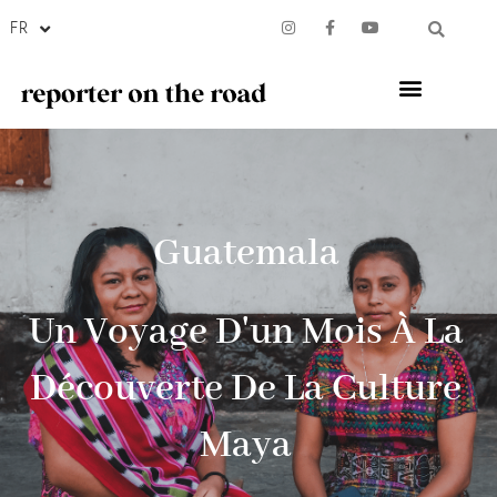
FR
Guatemala
Un Voyage D'un Mois À La
Découverte De La Culture
Maya