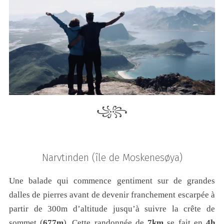
꧁꧂
Narvtinden
(île de Moskenesøya)
Une balade qui commence gentiment sur de grandes
dalles de pierres avant de devenir franchement escarpée à
partir de 300m d’altitude jusqu’à suivre la crête de
sommet (
677m
). Cette randonnée de
7km
se fait en
4h