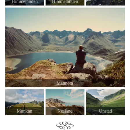
Himmeltinden
Himmeltinden
Matmora
Munkan
Nesland
Unstad
꧁꧂