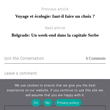
Previous article
Voyage et écologie: faut-il faire un choix ?
Next article
Belgrade: Un week-end dans la capitale Serbe
Join the Conversation
6 Comments
Leave a comment
Votre adresse e-mail ne sera pas
We use cookies to ensure that we give you the best
experience on our website. If you continue to use this site we
publiée.
Les champs obligatoires sont
will assume that you are happy with it.
indiqués avec
*
Ok
No
Privacy policy