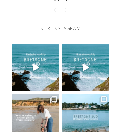
SUR INSTAGRAM
Les lieux à ne pas manquer pour
Un premier itinéraire pour un
un premier voyage
...
roadtrip en Bretagne
...
1741
96
139
5
Je sais que tout n’est pas parfait
Commente « BRETAGNE »
pour recevoir mon guide
...
Je
...
370
266
444
48