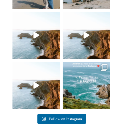
On a failli passer à côté du plus
La Presqu’île de Crozon, ou
bel endroit de
...
comment on a failli
...
25
1
13
0
Si tu cherches une Bretagne
S’il y a bien un endroit qui nous
sauvage, viens
...
a fait tomber
...
240
10
118
75
Follow on Instagram