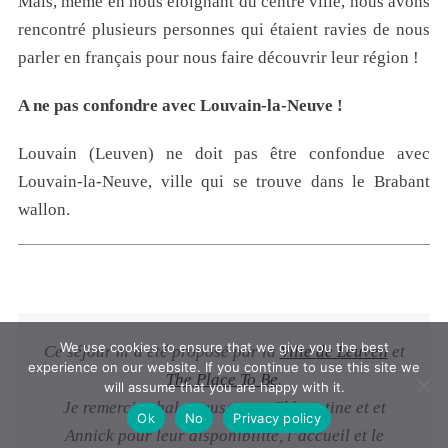
Mais, même en nous éloignant du centre ville, nous avons
rencontré plusieurs personnes qui étaient ravies de nous
parler en français pour nous faire découvrir leur région !
A ne pas confondre avec Louvain-la-Neuve !
Louvain (Leuven) ne doit pas être confondue avec
Louvain-la-Neuve, ville qui se trouve dans le Brabant
wallon.
We use cookies to ensure that we give you the best
Ce séjour m’a été proposé par la
Ville de Leuven
et
experience on our website. If you continue to use this site we
The Place To Be
.
will assume that you are happy with it.
Je remercie chaleureusement Clémentine et et
Ok
No
Privacy policy
Annick pour leur disponibilité, l’accueil et le