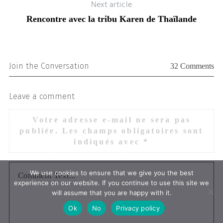
Next article
Rencontre avec la tribu Karen de Thaïlande
Join the Conversation
32 Comments
Leave a comment
Votre adresse e-mail ne sera pas
publiée.
Les champs obligatoires sont
indiqués avec
*
We use cookies to ensure that we give you the best
experience on our website. If you continue to use this site we
will assume that you are happy with it.
Ok
No
Privacy policy