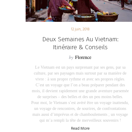
12 juin, 2018
Deux Semaines Au Vietnam:
Itinéraire & Conseils
by
Florence
Le Vietnam est un pays surprenant par ses gens, par sa
culture, par ses paysages mais surtout par sa manière de
vivre : à son propre rythme et avec ses propres règles.
C’est un voyage que l’on a beau préparer pendant des
mois, il devient rapidement une grande aventure parsemée
de surprises – des belles et des un peu moins belles.
Pour moi, le Vietnam s’est avéré être un voyage inattendu,
un voyage de rencontres, de sourires, de confrontations
mais aussi d’imprévus et de chamboulements ; un voyage
qui m’a rempli la tête de merveilleux souvenirs !
Read More