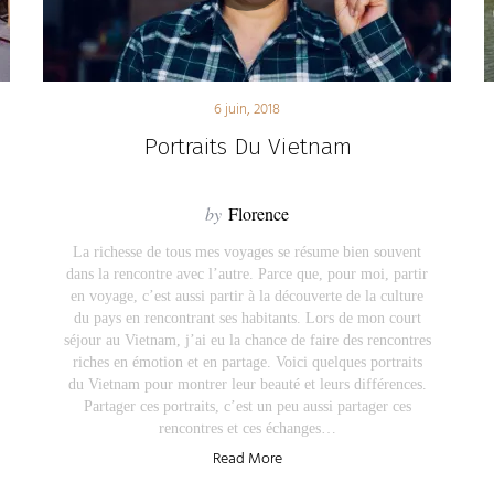
6 juin, 2018
Portraits Du Vietnam
by
Florence
La richesse de tous mes voyages se résume bien souvent
dans la rencontre avec l’autre. Parce que, pour moi, partir
en voyage, c’est aussi partir à la découverte de la culture
du pays en rencontrant ses habitants. Lors de mon court
séjour au Vietnam, j’ai eu la chance de faire des rencontres
riches en émotion et en partage. Voici quelques portraits
du Vietnam pour montrer leur beauté et leurs différences.
Partager ces portraits, c’est un peu aussi partager ces
rencontres et ces échanges…
Read More