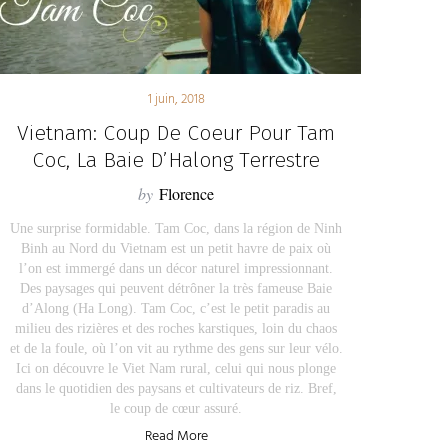
1 juin, 2018
Vietnam: Coup De Coeur Pour Tam
Coc, La Baie D’Halong Terrestre
by
Florence
Une surprise formidable. Tam Coc, dans la région de Ninh
Binh au Nord du Vietnam est un petit havre de paix où
l’on est immergé dans un décor naturel impressionnant.
Des paysages qui peuvent détrôner la très fameuse Baie
d’Along (Ha Long). Tam Coc, c’est le petit paradis au
milieu des rizières et des roches karstiques, loin du chaos
et de la foule, où l’on vit au rythme des gens sur leur vélo.
Ici on découvre le Viet Nam rural, celui qui nous plonge
dans le quotidien des paysans et cultivateurs de riz. Bref,
le coup de cœur assuré.
Read More