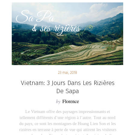
23 mai, 2018
Vietnam: 3 Jours Dans Les Rizières
De Sapa
by
Florence
Le Vietnam offre des paysages impressionnants et
tellement différents d’une région à l’autre. Tout au nord
du pays, ce sont les montagnes de Hoang Lien Son et les
rizières en terrasse à perte de vue qui attirent les visiteurs