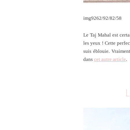
img9262/92/82/58
Le Taj Mahal est cert
les yeux ! Cette perfect
suis éblouie. Vraiment
dans
cet autre article
.
L