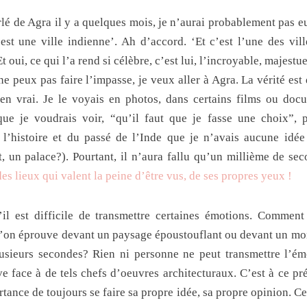
’est une ville indienne’. Ah d’accord. ‘Et c’est l’une des vill
t oui, ce qui l’a rend si célèbre, c’est lui, l’incroyable, majest
ne peux pas faire l’impasse, je veux aller à Agra. La vérité est
en vrai. Je le voyais en photos, dans certains films ou docu
ue je voudrais voir, “qu’il faut que je fasse une choix”, p
 l’histoire et du passé de l’Inde que je n’avais aucune idée
 un palace?). Pourtant, il n’aura fallu qu’un millième de s
des lieux qui valent la peine d’être vus, de ses propres yeux !
il est difficile de transmettre certaines émotions. Comment
l’on éprouve devant un paysage époustouflant ou devant un mo
sieurs secondes? Rien ni personne ne peut transmettre l’ém
ve face à de tels chefs d’oeuvres architecturaux. C’est à ce pré
tance de toujours se faire sa propre idée, sa propre opinion. Ce