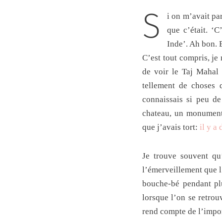
S
i on m’avait parlé de Agra il y a quelques mois, je n’aurai probablement pas eu la moindre idée de ce
que c’était. ‘C
Inde’. Ah bon. E
C’est tout compris, je 
de voir le Taj Mahal 
tellement de choses q
connaissais si peu de
chateau, un monument,
que j’avais tort:
il y a 
Je trouve souvent qu’
l’émerveillement que 
bouche-bé pendant plu
lorsque l’on se retrou
rend compte de l’impor