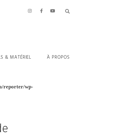
LS & MATÉRIEL
À PROPOS
a/reporter/wp-
de