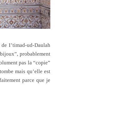
 de I’timad-ud-Daulah
 bijoux”, probablement
solument pas la “copie”
 tombe mais qu’elle est
faitement parce que je