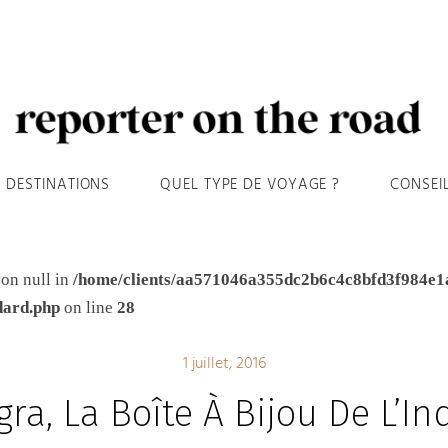
DESTINATIONS
QUEL TYPE DE VOYAGE ?
CONSEI
 on null in
/home/clients/aa571046a355dc2b6c4c8bfd3f984e1
dard.php
on line
28
1 juillet, 2016
gra, La Boîte À Bijou De L’In