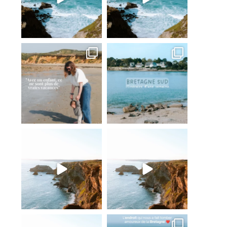
Je sais que tout n’est pas parfait
Commente « BRETAGNE »
pour recevoir mon guide
...
Je
...
370
266
444
48
On a failli passer à côté du plus
La Presqu’île de Crozon, ou
bel endroit de
...
comment on a failli
...
25
1
13
0
Si tu cherches une Bretagne
S’il y a bien un endroit qui nous